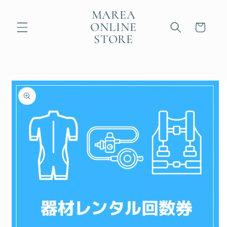
コンテ
ンツに
MAREA
カ
進む
ONLINE
ー
STORE
ト
商品情
報にス
キップ