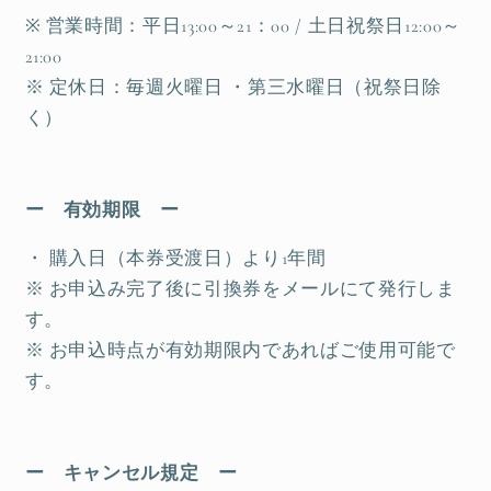
※
営業時間：平日
13:00
～
21：00
/
土日祝祭日
12:00
～
21:00
※ 定休日：毎週火曜日
・
第三水曜日（祝祭日除
く）
ー 有効期限 ー
・ 購入日（本券受渡日）より1年間
※ お申込み
完了後に引換券をメールにて発行しま
す。
※ お申込時点が有効期限内であればご使用可能で
す。
ー キャンセル規定 ー