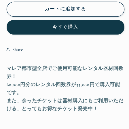
レ
レ
カートに追加する
ン
ン
タ
タ
今すぐ購入
ル
ル
回
回
数
数
Share
券
券
の
の
数
数
マレア都市型全店でご使用可能なレンタル器材回数
量
量
券！
を
を
60,000円分のレンタル回数券が55,000円で購入可能
減
増
です。
ら
や
また、余ったチケットは器材購入にもご利用いただ
す
す
ける、とってもお得なチケット発売中！