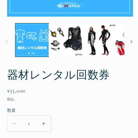
モ
ー
ダ
ル
で
メ
デ
ィ
ア
(1)
(2
器材レンタル回数券
を
開
く
通
¥55,000
常
税込。
価
数量
数
格
量
器
器
材
材