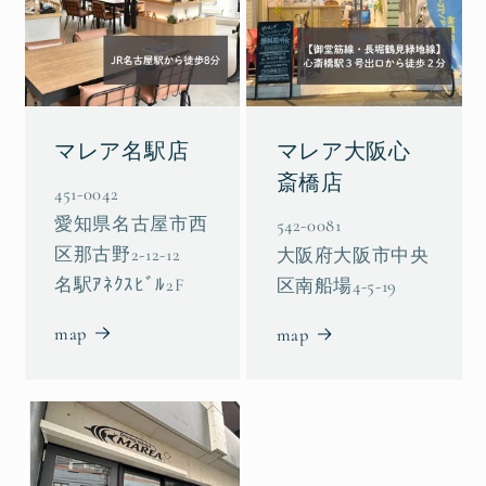
マレア名駅店
マレア大阪心
斎橋店
451-0042
愛知県名古屋市西
542-0081
区那古野2-12-12
大阪府大阪市中央
名駅ｱﾈｸｽﾋﾞﾙ2F
区南船場4-5-19
map
map