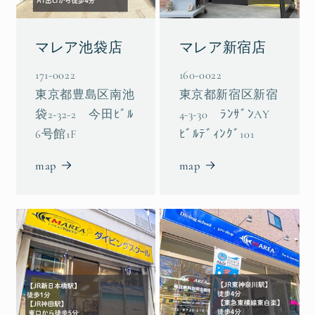
マレア池袋店
マレア新宿店
171-0022
160-0022
東京都豊島区南池
東京都新宿区新宿
袋2-32-2 今田ﾋﾞﾙ
4-3-30 ﾗﾝｻﾞﾝAY
6号館1F
ﾋﾞﾙﾃﾞｨﾝｸﾞ101
map
map