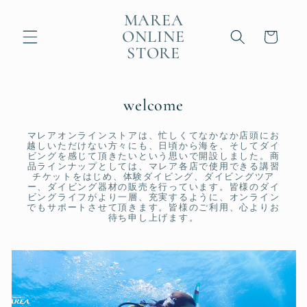
コンテ
ンツに
MAREA
カ
進む
ONLINE
ー
STORE
ト
welcome
マレアオンラインストアは、忙しくてなかなか店頭にお
越しいただけない方々にも、日頃から海を、そしてダイ
ビングを感じて頂きたいという思いで開設しました。商
品ラインナップとしては、マレア各店で使用できる講習
チケットをはじめ、体験ダイビング、ダイビングツア
ー、ダイビング器材の販売を行っています。皆様のダイ
ビングライフがより一層、充実するように、オンライン
でもサポートさせて頂きます。皆様のご利用、心よりお
待ち申し上げます。