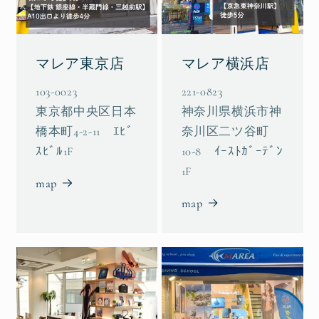
マレア東京店
マレア横浜店
103-0023
221-0823
東京都中央区日本
神奈川県横浜市神
橋本町4-2-11 ｴﾋﾞ
奈川区二ツ谷町
ｽﾋﾞﾙ1F
10-8 ｲｰｽﾄｶﾞｰﾃﾞﾝ
1F
map
map