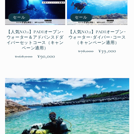
セール
セール
【人気NO.1】PADIオープン･
【人気NO.2】PADIオープン･
ウォーター＆アドバンスドダ
ウォーター･ダイバー･コース
イバーセットコース（キャン
（キャンペーン適用）
ペーン適用）
通
セ
¥39,000
¥78,000
通
セ
¥90,000
¥168,000
常
ー
常
ー
価
ル
価
ル
格
価
格
価
格
格